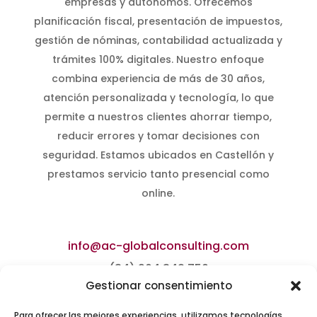
empresas y autónomos. Ofrecemos
planificación fiscal, presentación de impuestos,
gestión de nóminas, contabilidad actualizada y
trámites 100% digitales. Nuestro enfoque
combina experiencia de más de 30 años,
atención personalizada y tecnología, lo que
permite a nuestros clientes ahorrar tiempo,
reducir errores y tomar decisiones con
seguridad. Estamos ubicados en Castellón y
prestamos servicio tanto presencial como
online.
info@ac-globalconsulting.com
(34) 964 342 750
Gestionar consentimiento
Carrer de Méndez Núñez, 21,
Para ofrecer las mejores experiencias, utilizamos tecnologías