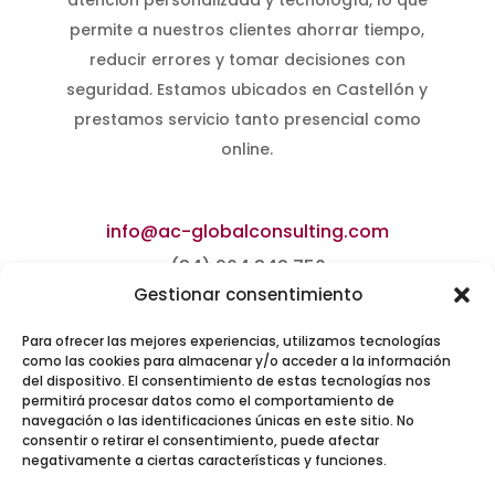
atención personalizada y tecnología, lo que
permite a nuestros clientes ahorrar tiempo,
reducir errores y tomar decisiones con
seguridad. Estamos ubicados en Castellón y
prestamos servicio tanto presencial como
online.
info@ac-globalconsulting.com
(34) 964 342 750
Gestionar consentimiento
Carrer de Méndez Núñez, 21,
Para ofrecer las mejores experiencias, utilizamos tecnologías
como las cookies para almacenar y/o acceder a la información
12002 Castelló de la Plana,
del dispositivo. El consentimiento de estas tecnologías nos
Castelló.
permitirá procesar datos como el comportamiento de
navegación o las identificaciones únicas en este sitio. No
consentir o retirar el consentimiento, puede afectar
negativamente a ciertas características y funciones.